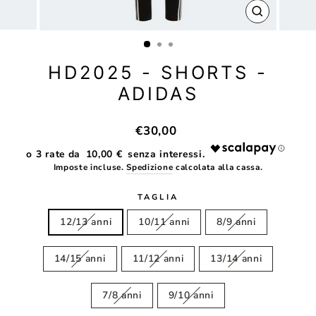
CHIUDI
(ESC)
HD2025 - SHORTS -
ADIDAS
Prezzo
€30,00
di
10,00 €
listino
Imposte incluse.
Spedizione
calcolata alla cassa.
TAGLIA
12/13 anni
10/11 anni
8/9 anni
14/15 anni
11/12 anni
13/14 anni
7/8 anni
9/10 anni