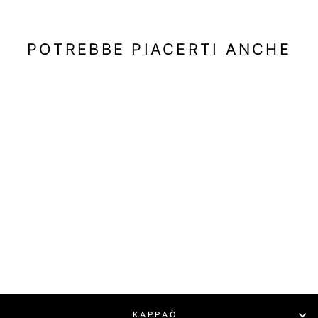
POTREBBE PIACERTI ANCHE
Esaurito
HD2025 - SHORTS
- ADIDAS
€30,00
KAPPAÒ