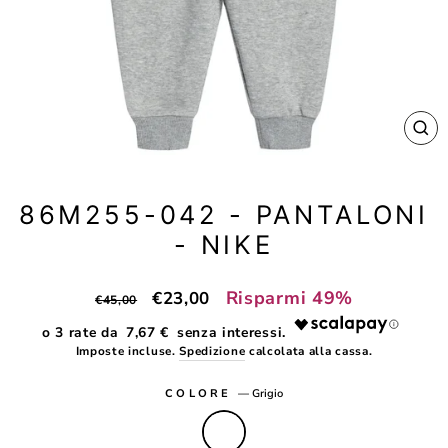
CH
(E
86M255-042 - PANTALONI
- NIKE
Prezzo
Prezzo
Risparmi 49%
€23,00
€45,00
di
scontato
7,67 €
listino
Imposte incluse.
Spedizione
calcolata alla cassa.
COLORE
—
Grigio