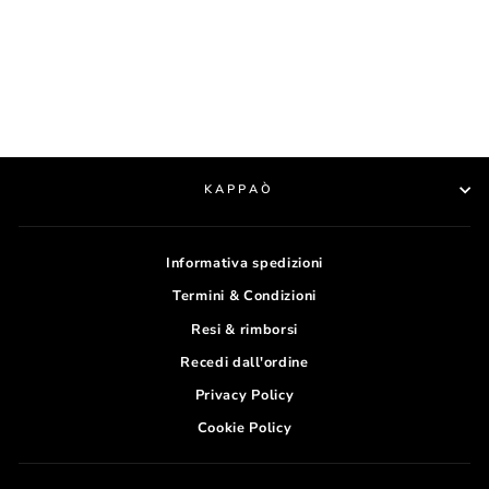
PANTALONI - NIKE
Prezzo
€45,00
Prezzo
€23,00
Risparmi 49%
di
scontato
listino
KAPPAÒ
Informativa spedizioni
Termini & Condizioni
Resi & rimborsi
Recedi dall'ordine
Privacy Policy
Cookie Policy