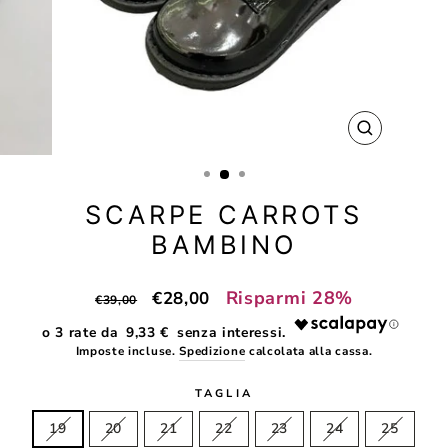
CHIUDI
(ESC)
SCARPE CARROTS
BAMBINO
Prezzo
Prezzo
Risparmi 28%
€28,00
€39,00
di
scontato
9,33 €
listino
Imposte incluse.
Spedizione
calcolata alla cassa.
TAGLIA
19
20
21
22
23
24
25