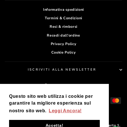
Informativa spedizioni
Termini & Condizioni
Resi & rimborsi
Recedi dall'ordine
Privacy Policy
Cookie Policy
ISCRIVITI ALLA NEWSLETTER
VALUTA
Italia (EUR €)
Questo sito web utilizza i cookie per
garantire la migliore esperienza sul
nostro sito web.
Leggi Ancora!
Accetta!
© 2026 kappaonapoli NO FOUR SRL | Kappaò: Corso Umberto 1,