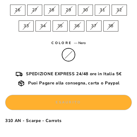
26
27
28
29
30
31
32
33
34
35
36
37
38
COLORE
—
Nero
SPEDIZIONE EXPRESS 24/48 ore in Italia 5€
Puoi Pagare alla consegna, carta o Paypal
ESAURITO
310 AN - Scarpe - Carrots